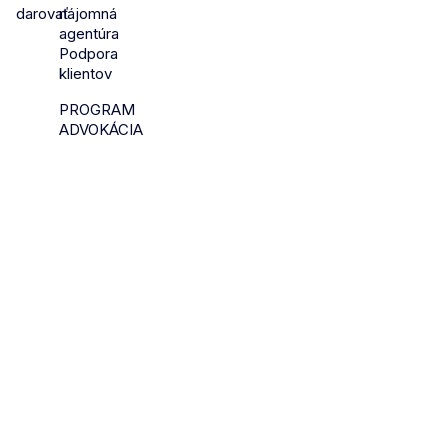
darovať
nájomná
agentúra
Podpora
klientov
PROGRAM
ADVOKÁCIA