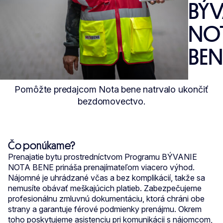
BÝV
NO
BEN
Pomôžte predajcom Nota bene natrvalo ukončiť
bezdomovectvo.
Čo ponúkame?
Prenajatie bytu prostredníctvom Programu BÝVANIE
NOTA BENE prináša prenajímateľom viacero výhod.
Nájomné je uhrádzané včas a bez komplikácií, takže sa
nemusíte obávať meškajúcich platieb. Zabezpečujeme
profesionálnu zmluvnú dokumentáciu, ktorá chráni obe
strany a garantuje férové podmienky prenájmu. Okrem
toho poskytujeme asistenciu pri komunikácii s nájomcom,