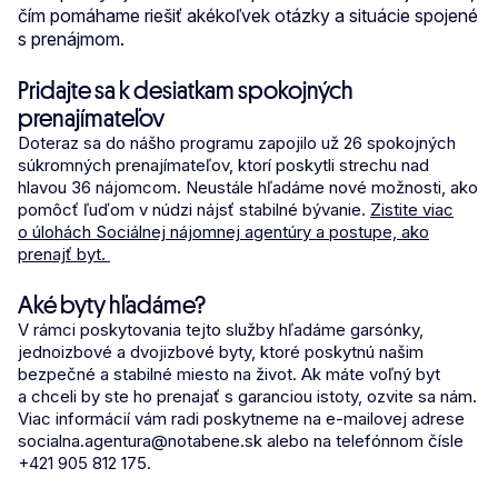
čím pomáhame riešiť akékoľvek otázky a situácie spojené
s prenájmom.
Pridajte sa k desiatkam spokojných
prenajímateľov
Doteraz sa do nášho programu zapojilo už 26 spokojných
súkromných prenajímateľov, ktorí poskytli strechu nad
hlavou 36 nájomcom. Neustále hľadáme nové možnosti, ako
pomôcť ľuďom v núdzi nájsť stabilné bývanie.
Zistite viac
o úlohách Sociálnej nájomnej agentúry a postupe, ako
prenajť byt.
Aké byty hľadáme?
V rámci poskytovania tejto služby hľadáme garsónky,
jednoizbové a dvojizbové byty, ktoré poskytnú našim
bezpečné a stabilné miesto na život. Ak máte voľný byt
a chceli by ste ho prenajať s garanciou istoty, ozvite sa nám.
Viac informácií vám radi poskytneme na e-mailovej adrese
socialna.agentura@notabene.sk alebo na telefónnom čísle
+421 905 812 175.