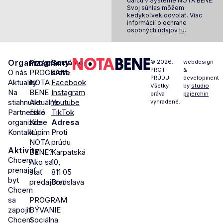
darcu v Systéme NOTA BENE.
Svoj súhlas môžem
kedykoľvek odvolať. Viac
informácií o ochrane
osobných údajov
tu
.
Organizácia
Programy
Sociálne
© 2026.
webdesign
PROTI
&
O nás
PROGRAM
siete
PRÚDU.
development
Aktuality
NOTA
Facebook
Všetky
by
studio
Na
BENE
Instagram
práva
pajerchin
stiahnutie
Aktuálne
Youtube
vyhradené.
Partnerské
číslo
TikTok
organizácie
Kde
Adresa
Kontakt
kúpim
Proti
NOTA
prúdu
Aktivity
BENE?
Karpatská
Chcem
Ako sa
10,
prenajať
stať
811 05
byt
predajcom
Bratislava
Chcem
sa
PROGRAM
zapojiť
BÝVANIE
Chcem
Sociálna