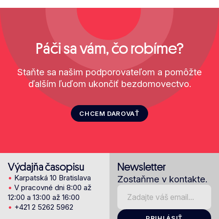
Páči sa vám, čo robíme?
Staňte sa našim podporovateľom a pomôžte
ďalším ľuďom ukončiť bezdomovectvo.
CHCEM DAROVAŤ
Výdajňa časopisu
Newsletter
•
Karpatská 10 Bratislava
Zostaňme v kontakte.
•
V pracovné dni 8:00 až
12:00 a 13:00 až 16:00
•
+421 2 5262 5962
PRIHLÁSIŤ