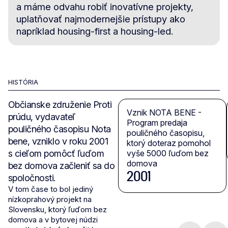
a máme odvahu robiť inovatívne projekty,
uplatňovať najmodernejšie prístupy ako
napríklad housing-first a housing-led.
HISTÓRIA
Občianske združenie Proti
Vznik NOTA BENE -
prúdu, vydavateľ
Program predaja
pouličného časopisu Nota
pouličného časopisu,
bene, vzniklo v roku 2001
ktorý doteraz pomohol
s cieľom pomôcť ľuďom
vyše 5000 ľuďom bez
domova
bez domova začleniť sa do
2001
spoločnosti.
V tom čase to bol jediný
nízkoprahový projekt na
Slovensku, ktorý ľuďom bez
domova a v bytovej núdzi