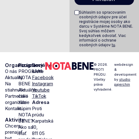
Súhlasím so spracovaním
osobných údajov pre účel
registrácie mojej osoby ako
darcu v Systéme NOTA BENE.
Svoj súhlas môžem
kedykoľvek odvolať. Viac
informácií o ochrane
osobných údajov
tu
.
Organizácia
Programy
Sociálne
© 2026.
webdesign
PROTI
&
O nás
PROGRAM
siete
PRÚDU.
development
Aktuality
NOTA
Facebook
Všetky
by
studio
Na
BENE
Instagram
práva
pajerchin
stiahnutie
Aktuálne
Youtube
vyhradené.
Partnerské
číslo
TikTok
organizácie
Kde
Adresa
Kontakt
kúpim
Proti
NOTA
prúdu
Aktivity
BENE?
Karpatská
Chcem
Ako sa
10,
prenajať
stať
811 05
byt