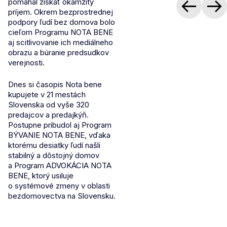
pomáhal získať okamžitý
príjem. Okrem bezprostrednej
podpory ľudí bez domova bolo
cieľom Programu NOTA BENE
aj scitlivovanie ich mediálneho
obrazu a búranie predsudkov
verejnosti.
Dnes si časopis Nota bene
kupujete v 21 mestách
Slovenska od vyše 320
predajcov a predajkýň.
Postupne pribudol aj Program
BÝVANIE NOTA BENE, vďaka
ktorému desiatky ľudí našli
stabilný a dôstojný domov
a Program ADVOKÁCIA NOTA
BENE, ktorý usiluje
o systémové zmeny v oblasti
bezdomovectva na Slovensku.