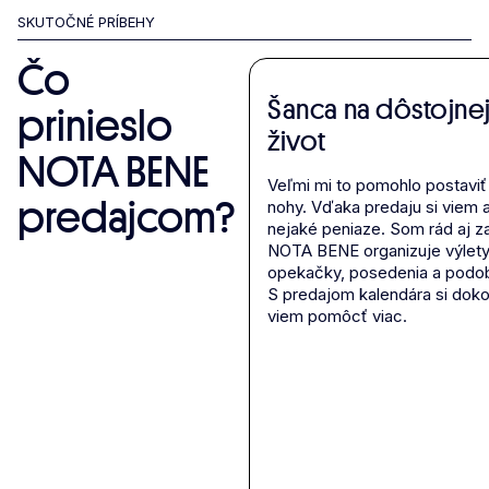
SKUTOČNÉ PRÍBEHY
Čo
Šanca na dôstojnej
prinieslo
život
NOTA BENE
Veľmi mi to pomohlo postaviť
predajcom?
nohy. Vďaka predaju si viem a
nejaké peniaze. Som rád aj za
NOTA BENE organizuje výlety
opekačky, posedenia a podo
S predajom kalendára si dok
viem pomôcť viac.