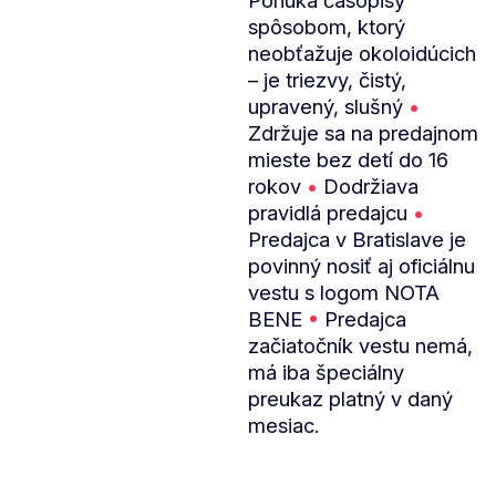
Ponúka časopisy
spôsobom, ktorý
neobťažuje okoloidúcich
– je triezvy, čistý,
upravený, slušný
•
Zdržuje sa na predajnom
mieste bez detí do 16
rokov
•
Dodržiava
pravidlá predajcu
•
Predajca v Bratislave je
povinný nosiť aj oficiálnu
vestu s logom NOTA
BENE
•
Predajca
začiatočník vestu nemá,
má iba špeciálny
preukaz platný v daný
mesiac.