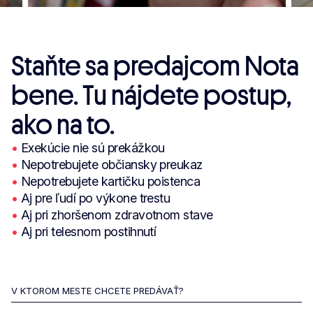
Staňte sa predajcom Nota
bene. Tu nájdete postup,
ako na to.
•
Exekúcie nie sú prekážkou
•
Nepotrebujete občiansky preukaz
•
Nepotrebujete kartičku poistenca
•
Aj pre ľudí po výkone trestu
•
Aj pri zhoršenom zdravotnom stave
•
Aj pri telesnom postihnutí
V KTOROM MESTE CHCETE PREDÁVAŤ?