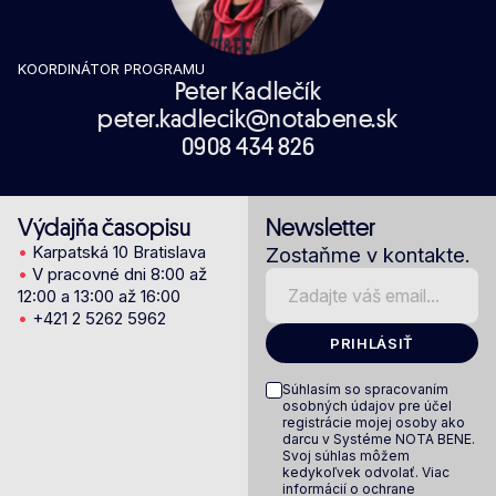
KOORDINÁTOR PROGRAMU​
Peter Kadlečík
peter.kadlecik@notabene.sk
0908 434 826
Výdajňa časopisu
Newsletter
•
Karpatská 10 Bratislava
Zostaňme v kontakte.
•
V pracovné dni 8:00 až
12:00 a 13:00 až 16:00
•
+421 2 5262 5962
PRIHLÁSIŤ
Súhlasím so spracovaním
osobných údajov pre účel
registrácie mojej osoby ako
darcu v Systéme NOTA BENE.
Svoj súhlas môžem
kedykoľvek odvolať. Viac
informácií o ochrane