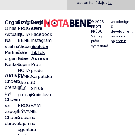
osobných údajov
tu
.
Organizácia
Programy
Sociálne
© 2026.
webdesign
PROTI
&
O nás
PROGRAM
siete
PRÚDU.
development
Aktuality
NOTA
Facebook
Všetky
by
studio
Na
BENE
Instagram
práva
pajerchin
stiahnutie
Aktuálne
Youtube
vyhradené.
Partnerské
číslo
TikTok
organizácie
Kde
Adresa
Kontakt
kúpim
Proti
NOTA
prúdu
Aktivity
BENE?
Karpatská
Chcem
Ako sa
10,
prenajať
stať
811 05
byt
predajcom
Bratislava
Chcem
sa
PROGRAM
zapojiť
BÝVANIE
Chcem
Sociálna
darovať
nájomná
agentúra