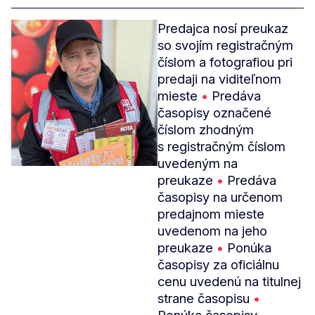
Predajca nosí preukaz
so svojím registračným
číslom a fotografiou pri
predaji na viditeľnom
mieste
•
Predáva
časopisy označené
číslom zhodným
s registračným číslom
uvedeným na
preukaze
•
Predáva
časopisy na určenom
predajnom mieste
uvedenom na jeho
preukaze
•
Ponúka
časopisy za oficiálnu
cenu uvedenú na titulnej
strane časopisu
•