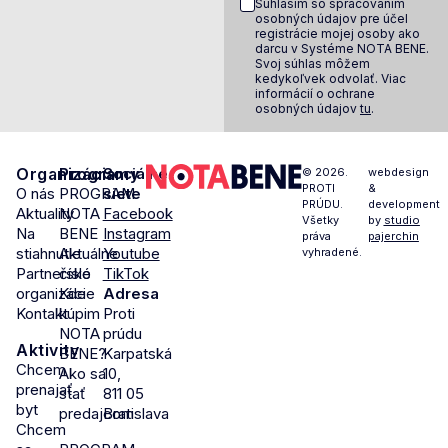
Súhlasím so spracovaním
osobných údajov pre účel
registrácie mojej osoby ako
darcu v Systéme NOTA BENE.
Svoj súhlas môžem
kedykoľvek odvolať. Viac
informácií o ochrane
osobných údajov
tu
.
Organizácia
Programy
Sociálne
© 2026.
webdesign
PROTI
&
O nás
PROGRAM
siete
PRÚDU.
development
Aktuality
NOTA
Facebook
Všetky
by
studio
Na
BENE
Instagram
práva
pajerchin
stiahnutie
Aktuálne
Youtube
vyhradené.
Partnerské
číslo
TikTok
organizácie
Kde
Adresa
Kontakt
kúpim
Proti
NOTA
prúdu
Aktivity
BENE?
Karpatská
Chcem
Ako sa
10,
prenajať
stať
811 05
byt
predajcom
Bratislava
Chcem