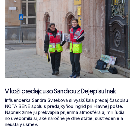
V koži predajcu so Sandrou z Dejepisu Inak
Influencerka Sandra Sviteková si vyskúšala predaj časopisu
NOTA BENE spolu s predajkyňou Ingrid pri Hlavnej pošte.
Napriek zime ju prekvapila príjemná atmosféra aj milí ľudia,
no uvedomila si, aké náročné je dlhé státie, sústredenie a
neustály úsmev.