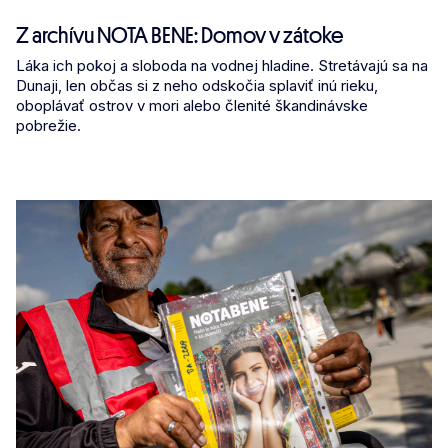
Z archívu NOTA BENE: Domov v zátoke
Láka ich pokoj a sloboda na vodnej hladine. Stretávajú sa na
Dunaji, len občas si z neho odskočia splaviť inú rieku,
oboplávať ostrov v mori alebo členité škandinávske
pobrežie.