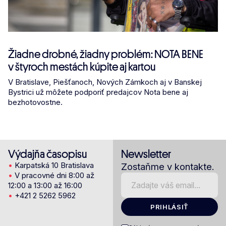
Žiadne drobné, žiadny problém: NOTA BENE
v štyroch mestách kúpite aj kartou
V Bratislave, Piešťanoch, Nových Zámkoch aj v Banskej
Bystrici už môžete podporiť predajcov Nota bene aj
bezhotovostne.
Výdajňa časopisu
Newsletter
•
Karpatská 10 Bratislava
Zostaňme v kontakte.
•
V pracovné dni 8:00 až
12:00 a 13:00 až 16:00
•
+421 2 5262 5962
PRIHLÁSIŤ