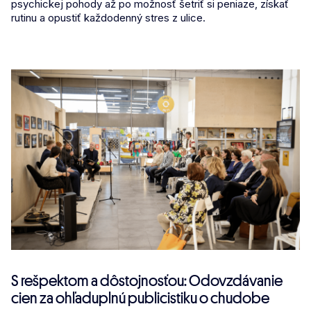
psychickej pohody až po možnosť šetriť si peniaze, získať
rutinu a opustiť každodenný stres z ulice.
S rešpektom a dôstojnosťou: Odovzdávanie
cien za ohľaduplnú publicistiku o chudobe