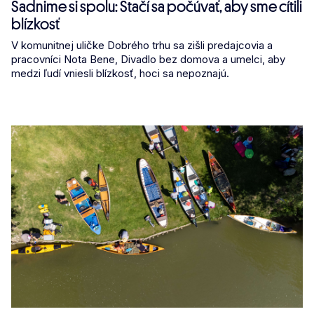
Sadnime si spolu: Stačí sa počúvať, aby sme cítili
blízkosť
V komunitnej uličke Dobrého trhu sa zišli predajcovia a
pracovníci Nota Bene, Divadlo bez domova a umelci, aby
medzi ľudí vniesli blízkosť, hoci sa nepoznajú.