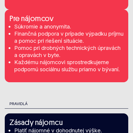
Pre nájomcov
Súkromie a anonymita.
Finančná podpora v prípade výpadku príjmu
a pomoc pri riešení situácie.
Pomoc pri drobných technických úpravách
a opravách v byte.
Každému nájomcovi sprostredkujeme
podpornú sociálnu službu priamo v bývaní.
PRAVIDLÁ
Zásady nájomcu
Platiť nájomné v dohodnutej výške.