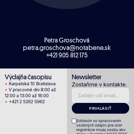
Petra Groschová
petra.groschova@notabene.sk
+421 905 812 175
Výdajňa časopisu
Newsletter
•
Karpatská 10 Bratislava
Zostaňme v kontakte.
•
V pracovné dni 8:00 až
12:00 a 13:00 až 16:00
•
+421 2 5262 5962
PRIHLÁSIŤ
Súhlasím so spracovaním
osobných údajov pre účel
registrácie mojej osoby ako