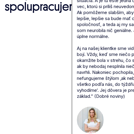
situácia. A je tu ešte jedna 
spolupracujeme.
vec, ktorú si príliš neuved
Ak pomôžeme slabším, aby 
lepšie, lepšie sa bude mať 
spoločnosť, a teda aj my s
som neurobila nič geniálne. 
úplne normálne.
Aj na našej klientke sme vide
bojí. Vždy, keď sme niečo p
okamžite bola v strehu, čo 
ak by nebodaj nesplnila ni
navrhli. Nakoniec pochopila
nefungujeme štýlom ‚ak ne
všetko podľa nás, do týždň
vyhodíme‘. Jej dôvera je pr
základ.” (Dobré noviny)