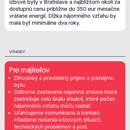
izbové byty v Bratislave a najbližšom okolí za
dostupnú cenu približne do 350 eur mesačne
vrátane energií. Dĺžka nájomného vzťahu by
mala byť minimálne dva roky.
VÝHODY
Pre majiteľov
Dlhodobý a pravidelný príjem z prenájmu
bytu.
Odborne zostavená nájomná zmluva ktorá
zastrešuje celú škálu situácií, ktoré počas
nájomného vzťahu môžu nastať.
Uľahčujeme komunikáciu a kontakt.
Hľadáme riešenia krízových situácií,
technických problémov a pod.