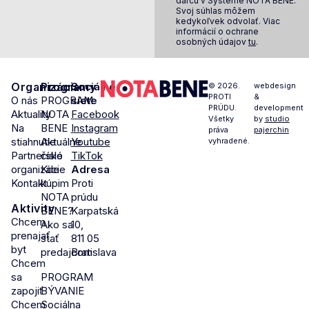
darcu v Systéme NOTA BENE.
Svoj súhlas môžem
kedykoľvek odvolať. Viac
informácií o ochrane
osobných údajov
tu
.
Organizácia
Programy
Sociálne
© 2026.
webdesign
PROTI
&
O nás
PROGRAM
siete
PRÚDU.
development
Aktuality
NOTA
Facebook
Všetky
by
studio
Na
BENE
Instagram
práva
pajerchin
stiahnutie
Aktuálne
Youtube
vyhradené.
Partnerské
číslo
TikTok
organizácie
Kde
Adresa
Kontakt
kúpim
Proti
NOTA
prúdu
Aktivity
BENE?
Karpatská
Chcem
Ako sa
10,
prenajať
stať
811 05
byt
predajcom
Bratislava
Chcem
sa
PROGRAM
zapojiť
BÝVANIE
Chcem
Sociálna