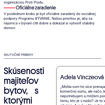
organizáciou Proti Prúdu.
•
•
•
•
•
•
•
•
Oficiálne zaradenie
V poslednom kroku je byt oficiálne zaradený do sociálnej
podpory Programu BÝVANIE. Našou prioritou je, aby sa
nájomca v bývaní cítil dobre a dokázal si vytvoriť stabilný
domov.
SKUTOČNÉ PRÍBEHY
Skúsenosti
Adela Vinczeová
majiteľov
„Mohla som ho síce prenajať
bytov, s
komerčnú sumu, ale načo, 
nepotrebujem a môžem po
ktorými
tomu, kto je v núdzi? Je to 