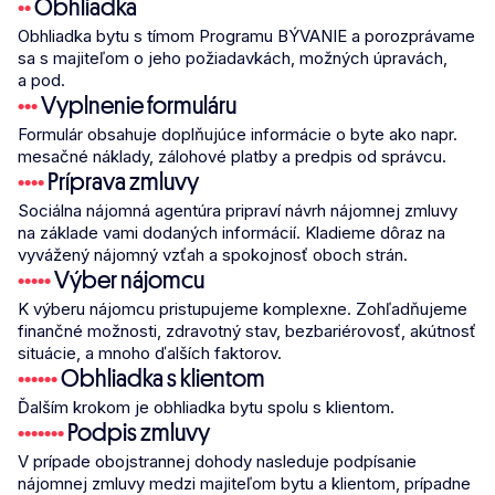
•
•
Obhliadka
Obhliadka bytu s tímom Programu BÝVANIE a porozprávame
sa s majiteľom o jeho požiadavkách, možných úpravách,
a pod.
•
•
•
Vyplnenie formuláru
Formulár obsahuje doplňujúce informácie o byte ako napr.
mesačné náklady, zálohové platby a predpis od správcu.
•
•
•
•
Príprava zmluvy
Sociálna nájomná agentúra pripraví návrh nájomnej zmluvy
na základe vami dodaných informácií. Kladieme dôraz na
vyvážený nájomný vzťah a spokojnosť oboch strán.
•
•
•
•
•
Výber nájomcu
K výberu nájomcu pristupujeme komplexne. Zohľadňujeme
finančné možnosti, zdravotný stav, bezbariérovosť, akútnosť
situácie, a mnoho ďalších faktorov.
•
•
•
•
•
•
Obhliadka s klientom
Ďalším krokom je obhliadka bytu spolu s klientom.
•
•
•
•
•
•
•
Podpis zmluvy
V prípade obojstrannej dohody nasleduje podpísanie
nájomnej zmluvy medzi majiteľom bytu a klientom, prípadne