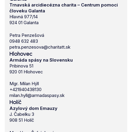
Trnavská arcidiecézna charita – Centrum pomoci
človeku Galanta
Hlavná 977/14
924 01 Galanta
Petra Penzešová
0948 632 483
petra.penzesova@charitatt.sk
Hlohovec
Armáda spásy na Slovensku
Pribinova 51
920 01 Hlohovec
Mgr. Milan Hýll
+421940438130
milan.hyll@armadaspasy.sk
Holíč
Azylový dom Emauzy
J. Čabelku 3
908 51 Holíč