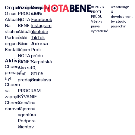
Organizácia
Programy
Sociálne
© 2026.
webdesign
PROTI
&
O nás
PROGRAM
siete
PRÚDU.
development
Aktuality
NOTA
Facebook
Všetky
by
studio
Na
BENE
Instagram
práva
pajerchin
stiahnutie
Aktuálne
Youtube
vyhradené.
Partnerské
číslo
TikTok
organizácie
Kde
Adresa
Kontakt
kúpim
Proti
NOTA
prúdu
Aktivity
BENE?
Karpatská
Chcem
Ako sa
10,
prenajať
stať
811 05
byt
predajcom
Bratislava
Chcem
sa
PROGRAM
zapojiť
BÝVANIE
Chcem
Sociálna
darovať
nájomná
agentúra
Podpora
klientov