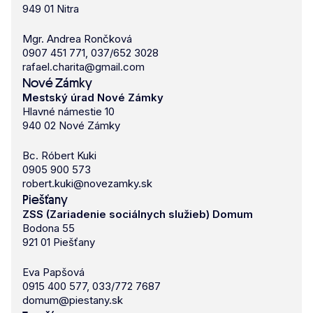
949 01 Nitra
Mgr. Andrea Rončková
0907 451 771, 037/652 3028
rafael.charita@gmail.com
Nové Zámky
Mestský úrad Nové Zámky
Hlavné námestie 10
940 02 Nové Zámky
Bc. Róbert Kuki
0905 900 573
robert.kuki@novezamky.sk
Piešťany
ZSS (Zariadenie sociálnych služieb) Domum
Bodona 55
921 01 Piešťany
Eva Papšová
0915 400 577, 033/772 7687
domum@piestany.sk