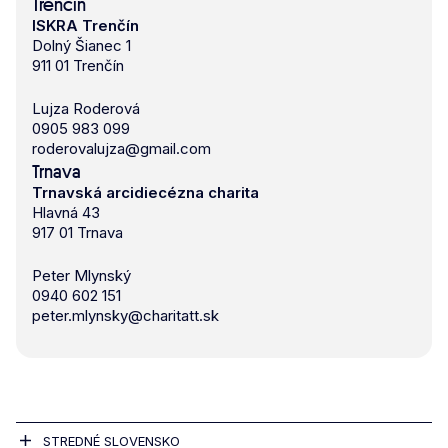
Trenčín
ISKRA Trenčín
Dolný Šianec 1
911 01 Trenčín
Lujza Roderová
0905 983 099
roderovalujza@gmail.com
Trnava
Trnavská arcidiecézna charita
Hlavná 43
917 01 Trnava
Peter Mlynský
0940 602 151
peter.mlynsky@charitatt.sk
STREDNÉ SLOVENSKO