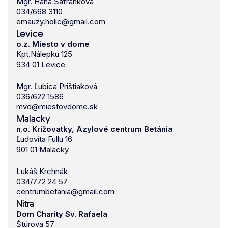
Mgr. Hana Šafránková
034/668 3110
emauzy.holic@gmail.com
Levice
o.z. Miesto v dome
Kpt.Nálepku 125
934 01 Levice
Mgr. Ľubica Prištiaková
036/622 1586
mvd@miestovdome.sk
Malacky
n.o. Križovatky, Azylové centrum Betánia
Ľudovíta Fullu 16
901 01 Malacky
Lukáš Krchnák
034/772 24 57
centrumbetania@gmail.com
Nitra
Dom Charity Sv. Rafaela
Štúrova 57