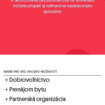
K ukončovaniu bezdomovectva na Slovensku
môžete prispieť aj nefinančne nasledovnými
spôsobmi.
MÁME PRE VÁS VIACERO MOŽNOSTÍ
Dobrovoľníctvo
Prenájom bytu
Partnerská organizácia