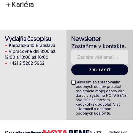
Kariéra
Výdajňa časopisu
Newsletter
•
Karpatská 10 Bratislava
Zostaňme v kontakte.
•
V pracovné dni 8:00 až
12:00 a 13:00 až 16:00
•
+421 2 5262 5962
PRIHLÁSIŤ
Súhlasím so spracovaním
osobných údajov pre účel
registrácie mojej osoby ako
darcu v Systéme NOTA BENE.
Svoj súhlas môžem
kedykoľvek odvolať. Viac
informácií o ochrane
osobných údajov
tu
.
Organizácia
Programy
Sociálne
© 2026.
webdesign