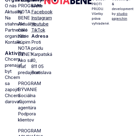
PROTI
&
O nás
PROGRAM
siete
PRÚDU.
development
Aktuality
NOTA
Facebook
Všetky
by
studio
Na
BENE
Instagram
práva
pajerchin
stiahnutie
Aktuálne
Youtube
vyhradené.
Partnerské
číslo
TikTok
organizácie
Kde
Adresa
Kontakt
kúpim
Proti
NOTA
prúdu
Aktivity
BENE?
Karpatská
Chcem
Ako sa
10,
prenajať
stať
811 05
byt
predajcom
Bratislava
Chcem
sa
PROGRAM
zapojiť
BÝVANIE
Chcem
Sociálna
darovať
nájomná
agentúra
Podpora
klientov
PROGRAM