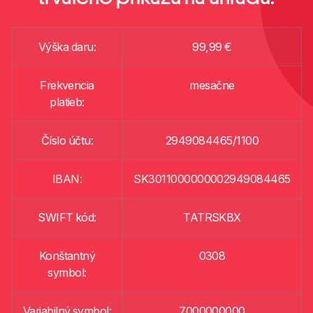
Výška daru:
99,99 €
Frekvencia
mesačne
platieb:
Číslo účtu:
2949084465/1100
IBAN:
SK3011000000002949084465
SWIFT kód:
TATRSKBX
Konštantný
0308
symbol:
Variabilný symbol:
7000000000