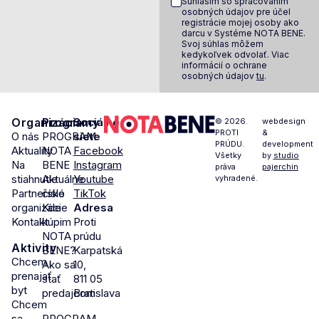
Súhlasím so spracovaním
osobných údajov pre účel
registrácie mojej osoby ako
darcu v Systéme NOTA BENE.
Svoj súhlas môžem
kedykoľvek odvolať. Viac
informácií o ochrane
osobných údajov
tu
.
Organizácia
Programy
Sociálne
© 2026.
webdesign
PROTI
&
O nás
PROGRAM
siete
PRÚDU.
development
Aktuality
NOTA
Facebook
Všetky
by
studio
Na
BENE
Instagram
práva
pajerchin
stiahnutie
Aktuálne
Youtube
vyhradené.
Partnerské
číslo
TikTok
organizácie
Kde
Adresa
Kontakt
kúpim
Proti
NOTA
prúdu
Aktivity
BENE?
Karpatská
Chcem
Ako sa
10,
prenajať
stať
811 05
byt
predajcom
Bratislava
Chcem
sa
PROGRAM