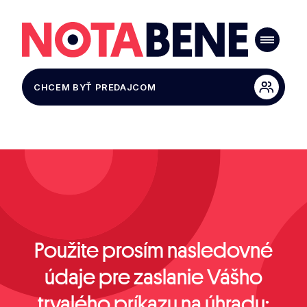
CHCEM BYŤ PREDAJCOM
Použite prosím nasledovné
údaje pre zaslanie Vášho
trvalého príkazu na úhradu: