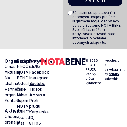
PRIHLÁSIŤ
Súhlasím so spracovaním
osobných údajov pre účel
registrácie mojej osoby ako
darcu v Systéme NOTA BENE.
Svoj súhlas môžem
kedykoľvek odvolať. Viac
informácií o ochrane
osobných údajov
tu
.
Organizácia
Programy
Sociálne
© 2026.
webdesign
PROTI
&
O nás
PROGRAM
siete
PRÚDU.
development
Aktuality
NOTA
Facebook
Všetky
by
studio
Na
BENE
Instagram
práva
pajerchin
stiahnutie
Aktuálne
Youtube
vyhradené.
Partnerské
číslo
TikTok
organizácie
Kde
Adresa
Kontakt
kúpim
Proti
NOTA
prúdu
Aktivity
BENE?
Karpatská
Chcem
Ako sa
10,
prenajať
stať
811 05