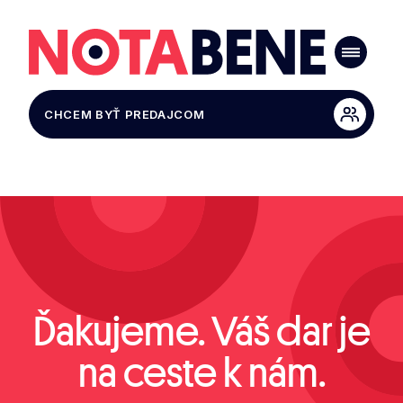
CHCEM BYŤ PREDAJCOM
Ďakujeme. Váš dar je
na ceste k nám.