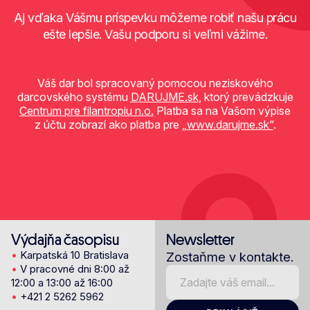
Aj vďaka Vášmu príspevku môžeme robiť našu prácu
ešte lepšie.
Vašu podporu si veľmi vážime.
Váš dar bol spracovaný pomocou neziskového
darcovského systému
DARUJME.sk
, ktorý prevádzkuje
Centrum pre filantropiu n.o.
Platba sa na Vašom výpise
z účtu zobrazí ako platba pre
„www.darujme.sk“
.
Výdajňa časopisu
Newsletter
•
Karpatská 10 Bratislava
Zostaňme v kontakte.
•
V pracovné dni 8:00 až
12:00 a 13:00 až 16:00
•
+421 2 5262 5962